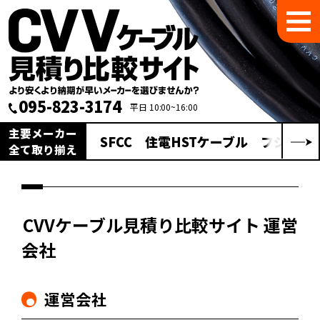
095-823-3174
平日 10:00~16:00
主要メーカー
SFCC
住電HSTケーブル
フジクラ
全て取り揃え
CVVケーブル見積り比較サイト 運営
会社
運営会社